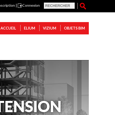
Formulair
Rechercher
nscription
Connexion
de
ACCUEIL
ELIUM
VIZIUM
OBJETS BIM
recherch
TENSION