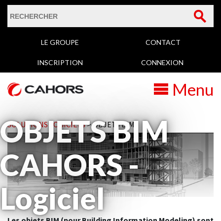
Formulaire de
Rechercher
LE GROUPE
CONTACT
recherche
INSCRIPTION
CONNEXION
Menu
OBJETS BIM
SOLUTIONS LOGICIELS
OBJETS BIM
CAHORS -
Logiciel
Les objets BIM (pour Building Information Modeling) sont