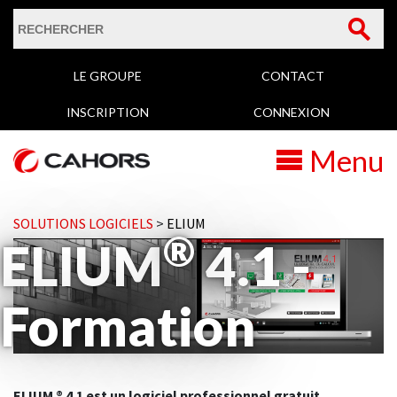
Formulaire de
Rechercher
LE GROUPE
CONTACT
recherche
INSCRIPTION
CONNEXION
Menu
SOLUTIONS LOGICIELS
ELIUM
®
ELIUM
4.1 -
Formation
ELIUM ® 4.1 est un logiciel professionnel gratuit