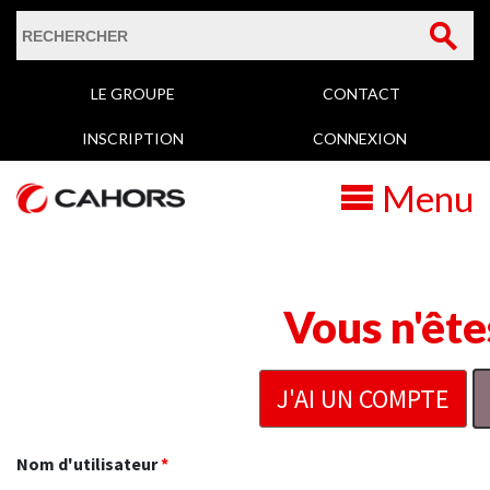
Formulaire de
Rechercher
LE GROUPE
CONTACT
recherche
INSCRIPTION
CONNEXION
Menu
Vous n'ête
J'AI UN COMPTE
Nom d'utilisateur
*