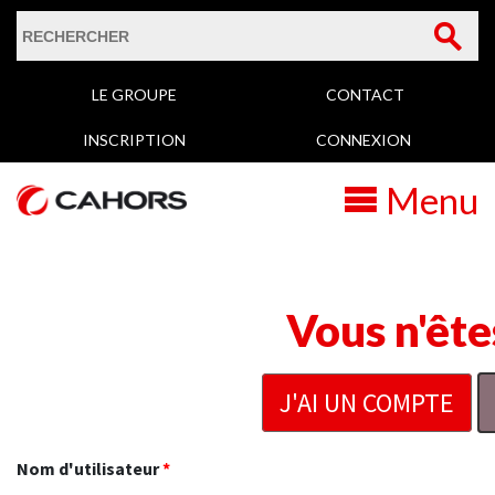
Formulaire de
Rechercher
LE GROUPE
CONTACT
recherche
INSCRIPTION
CONNEXION
Menu
Vous n'ête
J'AI UN COMPTE
Nom d'utilisateur
*